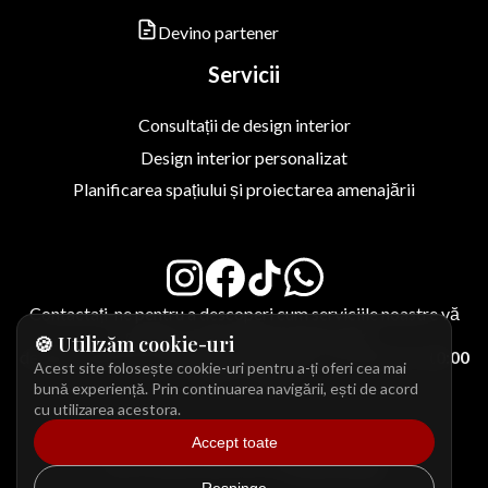
Devino partener
Servicii
Consultații de design interior
Design interior personalizat
Planificarea spațiului și proiectarea amenajării
Contactați-ne pentru a descoperi cum serviciile noastre vă
pot ajuta să vă atingeți obiectivele,
🍪 Utilizăm cookie-uri
de
luni-vineri
de la
10:00
până la
18:00
, sambătă de la
10:00
Acest site folosește cookie-uri pentru a-ți oferi cea mai
până la
14:00
bună experiență. Prin continuarea navigării, ești de acord
cu utilizarea acestora.
Accept toate
© calvitinterior.space | All Rights Reserved
Site created with love by
Preon Mode